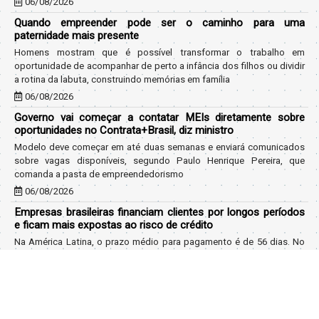
06/08/2026
Quando empreender pode ser o caminho para uma
paternidade mais presente
Homens mostram que é possível transformar o trabalho em
oportunidade de acompanhar de perto a infância dos filhos ou dividir
a rotina da labuta, construindo memórias em família
06/08/2026
Governo vai começar a contatar MEIs diretamente sobre
oportunidades no Contrata+Brasil, diz ministro
Modelo deve começar em até duas semanas e enviará comunicados
sobre vagas disponíveis, segundo Paulo Henrique Pereira, que
comanda a pasta de empreendedorismo
06/08/2026
Empresas brasileiras financiam clientes por longos períodos
e ficam mais expostas ao risco de crédito
Na América Latina, o prazo médio para pagamento é de 56 dias. No
Brasil, chega a 66 dias, o mais elevado da região, ao lado da
Argentina
06/08/2026
Em nova redução, Copom baixa taxa Selic para 14% ao ano