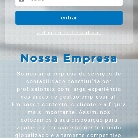
entrar
administrador
Nossa Empresa
Somos uma empresa de serviços de
contabilidade constituída por
profissionais com larga experiência
nas áreas de gestão empresarial.
Em nosso contexto, o cliente é a figura
mais importante. Assim, nos
colocamos à sua disposição para
ajudá-lo a ter sucesso neste mundo
globalizado e altamente competitivo.