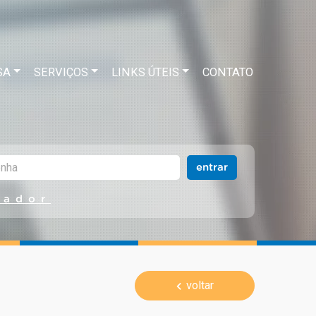
SA
SERVIÇOS
LINKS ÚTEIS
CONTATO
entrar
rador
voltar