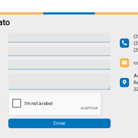
ato
(2
(2
(2
c
Av
Re
2