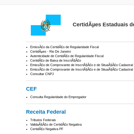
CertidÃµes Estaduais d
EmissÃ£o da CertidÃ£o de Regularidade Fiscal
CertidÃµes - Rio De Janeiro
Autenticidade de CertidÃ£o de Regularidade Fiscal
CertidÃ£o de Baixa de InscriÃ§Ã£o
EmissÃ£o de Comprovante de InscriÃ§Ã£o e de SituaÃ§Ã£o Cadastral 
EmissÃ£o de Comprovante de InscriÃ§Ã£o e de SituaÃ§Ã£o Cadastral 
Consultar CNPJ
CEF
Consulta Regularidade do Empregador
Receita Federal
Tributos Federais
ValidaÃ§Ã£o de CertidÃ£o Negativa
CertidÃ£o Negativa PF