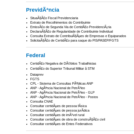
PrevidÃªncia
SituaÃ§Ã£o Fiscal Previdenciaria
Extrato de Recolhimentos do Contribuinte
EmissÃ£o de Segunda Via de CertidÃ£o PrevidenciÃ¡ria
DeclaraÃ§Ã£o de Regularidade de Contribuinte Individual
Consulta Extrato de ContribuiÃ§Ãµes de Empresas e Equiparados
SolicitaÃ§Ã£o de CertidÃ£o para saque do PIS/PASEP/FGTS
Federal
CertidÃ£o Negativa de DÃ©bitos Trabalhistas
CertidÃ£o do Superior Tribunal Militar â STM
Dataprev
FGTS
CPL - Sistema de Consultas PÃºblicas ANP
ANP - AgÃªncia Nacional de PetrÃ³leo
ANP - AgÃªncia Nacional de PetrÃ³leo - GLP
ANP - AgÃªncia Nacional de PetrÃ³leo - Postos
Consulta CNAE
Consultar certidÃµes de pessoa fÃ­sica
Consultar certidÃµes de pessoa jurÃ­dica
Consultar certidÃµes de imÃ³vel rural
Consultar certidÃµes de obra de construÃ§Ã£o civil
Consultar certidÃµes de Entes Federativos